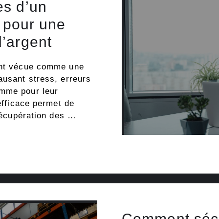
es d’un
s pour une
’argent
vent vécue comme une
ausant stress, erreurs
omme pour leur
 efficace permet de
 récupération des …
Comment sécu