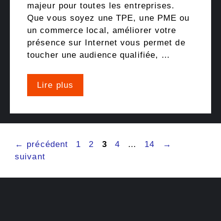
majeur pour toutes les entreprises.
Que vous soyez une TPE, une PME ou
un commerce local, améliorer votre
présence sur Internet vous permet de
toucher une audience qualifiée, …
Lire plus
Page
Page
Page
Page
Page
←
précédent
1
2
3
4
…
14
→
suivant